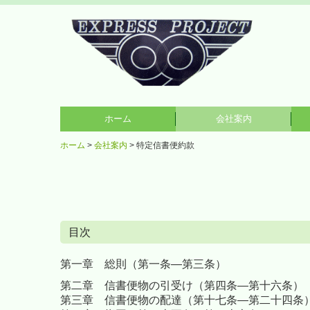
ホーム
会社案内
ホーム
会社案内
特定信書便約款
標準貨物自動車運送約款
標準引越運送約款
個人情報保護方針
特定信書便約款
目次
第一章
総則（第一条―第三条）
第二章 信書便物の引受け（第四条―第十六条）
第三章 信書便物の配達（第十七条―第二十四条