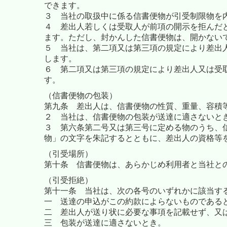
できます。
３ 当社の取扱中に係る信書便物が引受制限物を
４ 差出人若しくは受取人が前項の開示を拒んだ
ます。ただし、封かんした信書便物は、開かないで
５ 当社は、第二項又は第三項の規定により差出
します。
６ 第二項又は第三項の規定により差出人又は受
す。
（信書便物の包装）
第九条
差出人は、信書便物の性質、重量、容積
２ 当社は、信書便物の包装が送達に適さないと
３ 第六条第二号又は第三号に定める物のうち、
物」の文字を朱記するとともに、差出人の資格等
（引受場所）
第十条
信書便物は、あらかじめ利用者と当社と
（引受拒絶）
第十一条 当社は、次の各号のいずれかに該当す
一 送達の申込がこの約款によらないものである
二 差出人が送り状に必要な事項を記載せず、又
三 包装が送達に適さないとき。