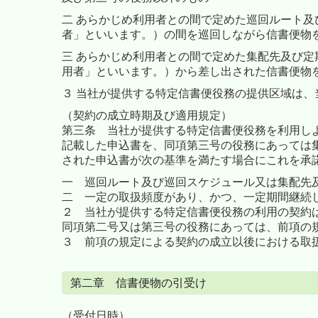
二 あらかじめ利用者との間で定めた巡回ルート
者」といいます。）の間を巡回しながら信書便物
三 あらかじめ利用者との間で定めた集配先及び定
用者」といいます。）から差し出された信書便物
３ 当社が提供する特定信書便役務の提供区域は
（契約の成立時期及び適用規定）
第三条
当社が提供する特定信書便役務を利用し
記載した申込書を、同項第三号の役務にあっては
された申込書が次の基準を満たす場合にこれを承
一 巡回ルート及び巡回スケジュール又は集配先
二 一定の取扱頻度があり、かつ、一定期間継続
２ 当社が提供する特定信書便役務の利用の契約
同項第二号又は第三号の役務にあっては、前項の
３ 前項の規定による契約の成立以後における取
第二章 信書便物の引受け
（受付日時）