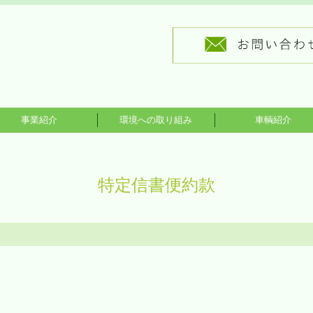
事業紹介
環境への取り組み
車輌紹介
一般貨物運送事業
移転・引越し事業
特定信書便事業
特定信書便約款
）