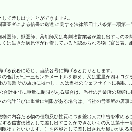
として差し出すことができません。
事業者による信書の送達 に関する法律第四十八条第一項第一
歯科医師、獣医師、薬剤師又は毒劇物営業者が差し出すものを
しくは生きた病原体が付着していると認められる物（官公署、
掲げる役務に応じ、当該各号に掲げるとおりとします。
さの合計が七十三センチメートルを超え、又は重量が四キログ
社の営業 所の店頭に掲示し、又は当社のウェブサイトに掲載し
さの合計並びに重量に制限がある場合は、当社の営業所の店頭に
さの合計並びに重量に制限がある場合は、当社の営業所の店頭
便物の内容たる物の種類及び性質につき差出人に申告を求める
定する信書便物として差し出すことができないもの又は第十一
制限物」といいます。）を内容として差し出された疑いがある