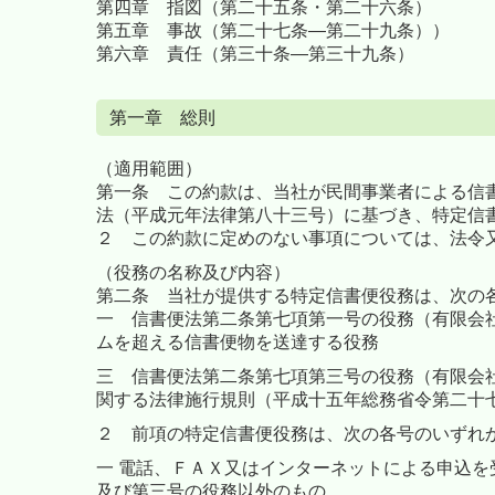
第四章 指図（第二十五条・第二十六条）
第五章 事故（第二十七条―第二十九条））
第六章 責任（第三十条―第三十九条）
第一章 総則
（適用範囲）
第一条
この約款は、当社が民間事業者による信
法（平成元年法律第八十三号）に基づき、特定信
２ この約款に定めのない事項については、法令
（役務の名称及び内容）
第二条 当社が提供する特定信書便役務は、次の
一 信書便法第二条第七項第一号の役務（有限会
ムを超える信書便物を送達する役務
三 信書便法第二条第七項第三号の役務（有限会
関する法律施行規則（平成十五年総務省令第二十
２
前項の特定信書便役務は、次の各号のいずれ
一 電話、ＦＡＸ又はインターネットによる申込
及び第三号の役務以外のもの