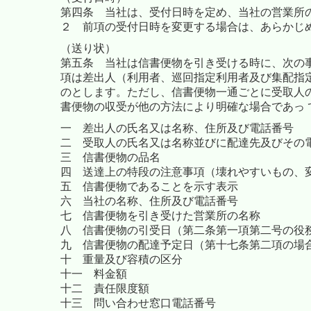
第四条
当社は、受付日時を定め、当社の営業所
２ 前項の受付日時を変更する場合は、あらかじ
（送り状）
第五条 当社は信書便物を引き受ける時に、次の
項は差出人（利用者、巡回指定利用者及び集配指定
のとします。ただし、信書便物一通ごとに受取人の
書便物の収受が他の方法により明確な場合であっ
一 差出人の氏名又は名称、住所及び電話番号
二 受取人の氏名又は名称並びに配達先及びその
三 信書便物の品名
四 送達上の特段の注意事項（壊れやすいもの、
五 信書便物であることを示す表示
六 当社の名称、住所及び電話番号
七 信書便物を引き受けた営業所の名称
八 信書便物の引受日
（第二条第一項第二号の役
九 信書便物の配達予定日（第十七条第二項の場
十 重量及び容積の区分
十一 料金額
十二 責任限度額
十三 問い合わせ窓口電話番号