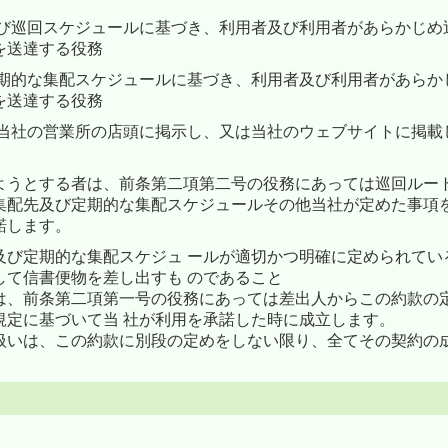
及び巡回スケジュールに基づき、利用者及び利用者があらかじめ
を送達する役務
期的な集配スケジュールに基づき、利用者及び利用者があらか
を送達する役務
、当社の営業所の店頭に掲示し、又は当社のウェブサイトに掲載
ようとする者は、前条第二項第二号の役務にあっては巡回ルー
集配先及び定期的な集配スケジュールその他当社が定めた事項
諾します。
及び定期的な集配スケジュ ールが適切かつ明確に定められてい
して信書便物を差し出すも のであること
は、前条第二項第一号の役務にあっては差出人からこの約款の
規定に基づいて当 社が利用を承諾した時に成立します。
扱いは、この約款に別段の定めをしない限り、全てその契約の