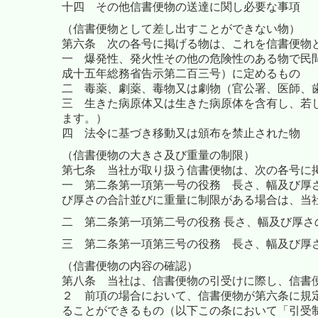
十四 その他信書便物の送達に関し必要な事項
（信書便物として差し出すことができない物）
第六条 次の各号に掲げる物は、これを信書便物
一
爆発性、発火性その他の危険性のある物で民間
成十五年総務省告示第二百三号）に定めるもの
二 毒薬、劇薬、毒物又は劇物（官公署、医師、
三 生きた病原体又は生きた病原体を含有し、若
ます。）
四 法令に基づき移動又は頒布を禁止された物
（信書便物の大きさ及び重量の制限）
第七条 当社が取り扱う信書便物は、次の各号に
一 第二条第一項第一号の役務 長さ、幅及び厚
び厚さの合計並びに重量に制限がある場合は、当
二 第二条第一項第二号の役務 長さ、幅及び厚
三 第二条第一項第三号の役務 長さ、幅及び厚
（信書便物の内容の確認）
第八条
当社は、信書便物の引受けに際し、信書
２ 前項の場合において、信書便物が第六条に規
ることができるもの（以下この条において「引受