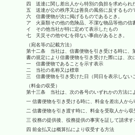
四 送達に関し差出人から特別の負担を求められ
五 送達が公の秩序又は善良の風俗に反するもの
六 信書便物が次に掲げるものであるとき。
ア 火薬類その他の危険品、不潔な物品等他の信
イ その他当社が特に定めて表示したもの
七 天災その他やむを得ない事由があるとき。
（宛名等の記載方法）
第十二条 当社は、信書便物を引き受ける時に、
書の規定により信書便物を引き受けた際には、次
一 信書便物であることを示す表示
二 当社の名称又は標章
三 信書便物を引き受けた日（同日を表示しない
（料金の収受）
第十三条
当社は、次の各号のいずれかの方法に
一 信書便物を引き受ける時に、料金を差出人から
二 信書便物を引き渡す時に、料金を受取人から収
三 役務の提供後、役務提供の事実を証して請求
四 前金払又は概算払により収受する方法