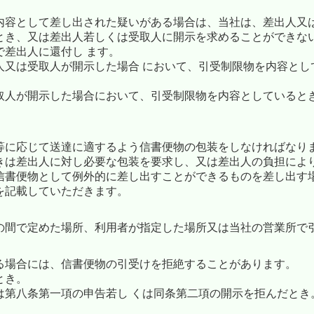
内容として差し出された疑いがある場合は、当社は、差出人又
とき、又は差出人若しくは受取人に開示を求めることができな
差出人に還付し ます。
人又は受取人が開示した場合 において、引受制限物を内容とし
取人が開示した場合において、引受制限物を内容としていると
等に応じて送達に適するよう信書便物の包装をしなければなり
きは差出人に対し必要な包装を要求し、又は差出人の負担によ
信書便物として例外的に差し出すことができるものを差し出す
を記載していただきます。
の間で定めた場所、利用者が指定した場所又は当社の営業所で
る場合には、信書便物の引受けを拒絶することがあります。
とき。
は第八条第一項の申告若し くは同条第二項の開示を拒んだとき