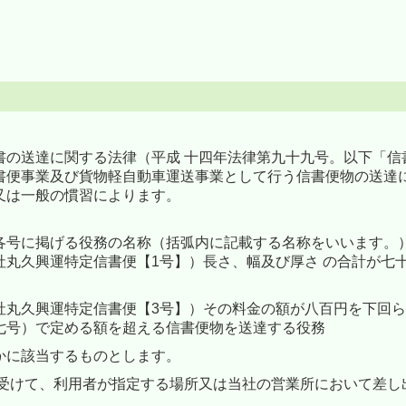
書の送達に関する法律（平成 十四年法律第九十九号。以下「信
書便事業及び貨物軽自動車運送事業として行う信書便物の送達
又は一般の慣習によります。
各号に掲げる役務の名称（括弧内に記載する名称をいいます。
社丸久興運特定信書便【1号】）長さ、幅及び厚さ の合計が七
社丸久興運特定信書便【3号】）その料金の額が八百円を下回
七号）で定める額を超える信書便物を送達する役務
かに該当するものとします。
を受けて、利用者が指定する場所又は当社の営業所において差し